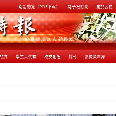
期別總覽（PDF下載）
電子報訂閱
關於我們
視界
學生大代誌
校友動態
特刊
影像資料庫