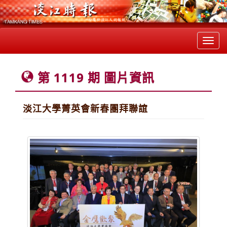
Toggl
navig
第 1119 期 圖片資訊
淡江大學菁英會新春團拜聯誼