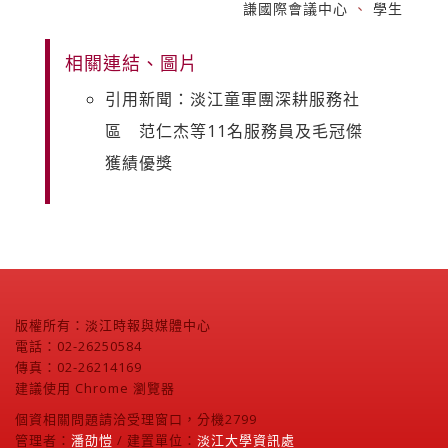
謙國際會議中心
、
學生
相關連結、圖片
引用新聞：淡江童軍團深耕服務社
區 范仁杰等11名服務員及毛冠傑
獲績優獎
版權所有：淡江時報與媒體中心
電話：02-26250584
傳真：02-26214169
建議使用 Chrome 瀏覽器
個資相關問題請洽受理窗口，分機2799
管理者：
潘劭愷
/ 建置單位：
淡江大學資訊處