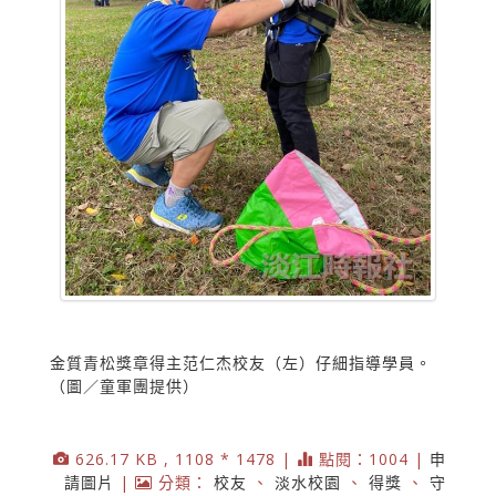
金質青松獎章得主范仁杰校友（左）仔細指導學員。
（圖／童軍團提供）
626.17 KB , 1108 * 1478 |
點閱：1004 |
申
請圖片
|
分類：
校友
、
淡水校園
、
得獎
、
守