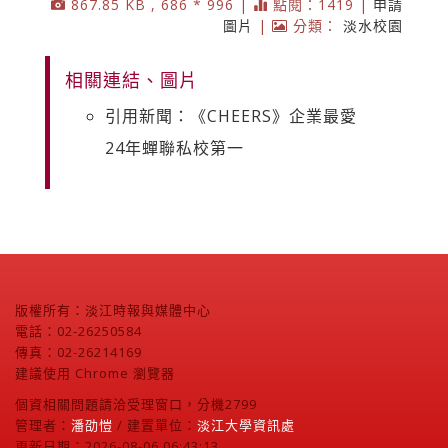
867.85 KB , 686 * 996 |
點閱：1419 |
申請
圖片
|
分類：
淡水校園
相關連結、圖片
引用新聞：《CHEERS》企業最愛
24年蟬聯私校第一
版權所有：淡江時報與媒體中心
電話：02-26250584
傳真：02-26214169
建議使用 Chrome 瀏覽器
個資相關問題請洽受理窗口，分機2799
管理者：
潘劭愷
/ 建置單位：
淡江大學資訊處
更新日期：2026-08-06 06:43:13