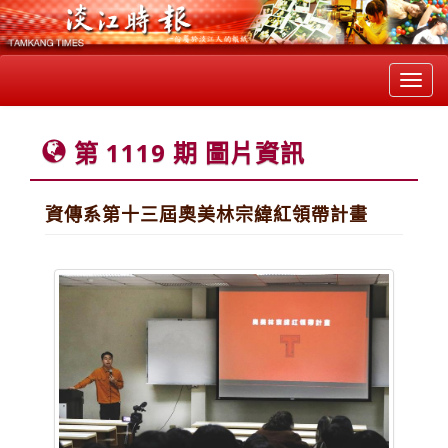
Toggl
navig
第 1119 期 圖片資訊
資傳系第十三屆奧美林宗緯紅領帶計畫