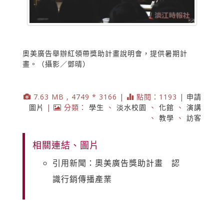
奧美廣告舉辦紅領帶獎助計畫說明會，提供暑期計
畫。（攝影／鄧晴）
7.63 MB , 4749 * 3166 |
點閱：1193 |
申請
圖片
|
分類：
學生
、
淡水校園
、
化館
、
演講
、
教學
、
訪客
相關連結、圖片
引用新聞：奧美廣告獎助計畫 認
識行銷傳播產業