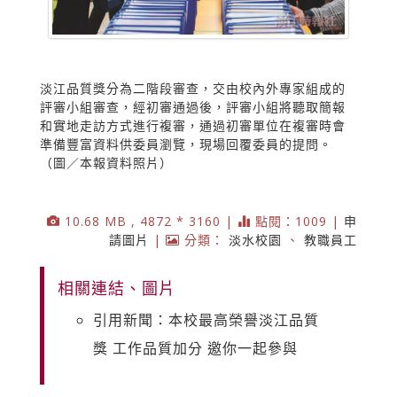
淡江品質獎分為二階段審查，交由校內外專家組成的
評審小組審查，經初審通過後，評審小組將聽取簡報
和實地走訪方式進行複審，通過初審單位在複審時會
準備豐富資料供委員瀏覽，現場回覆委員的提問。
（圖／本報資料照片）
10.68 MB , 4872 * 3160 |
點閱：1009 |
申
請圖片
|
分類：
淡水校園
、
教職員工
相關連結、圖片
引用新聞：本校最高榮譽淡江品質
獎 工作品質加分 邀你一起參與