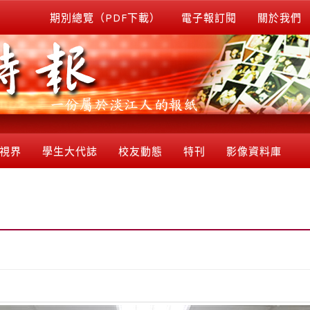
期別總覽（PDF下載）
電子報訂閱
關於我們
視界
學生大代誌
校友動態
特刊
影像資料庫