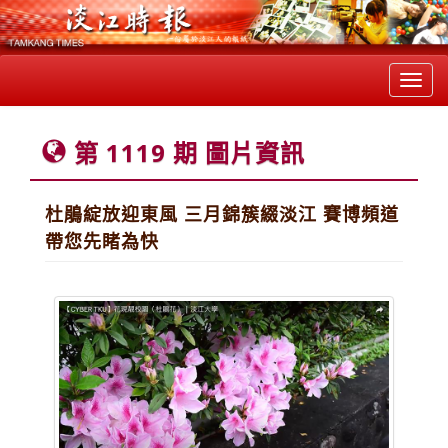
Toggl
navig
第 1119 期 圖片資訊
杜鵑綻放迎東風 三月錦簇綴淡江 賽博頻道
帶您先睹為快