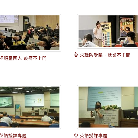
求職防受騙，就業不卡關
拒絕歪國人 痠痛不上門
英語授課專題
英語授課專題