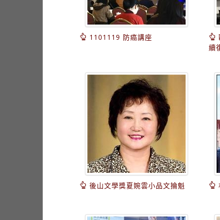
1101119 防癌講座
續
後山文學獎夏婉雲小品文掄魁