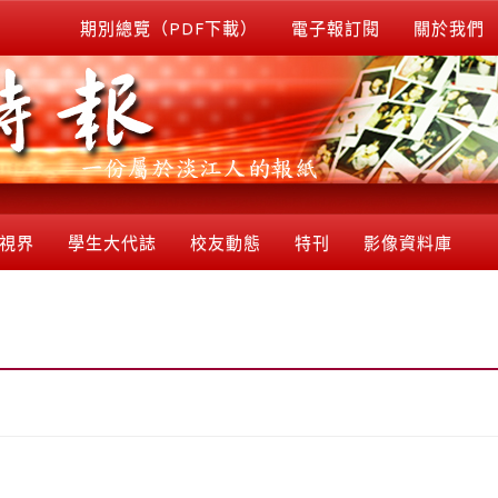
期別總覽（PDF下載）
電子報訂閱
關於我們
視界
學生大代誌
校友動態
特刊
影像資料庫