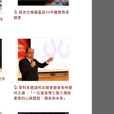
蔣為文推展臺語30年獲教育貢
獻獎
持
佳作
管科系邀請校友總會總會長林健
祥主講：「一位留美博士闖入傳統
產業的心路歷程、傳承與未來」