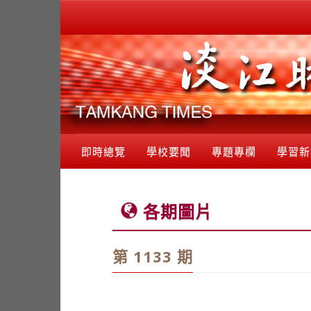
即時總覽
學校要聞
專題專欄
學習新
各期圖片
第 1133 期