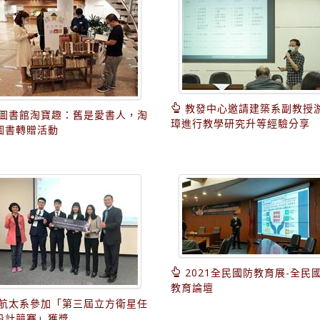
教發中心邀請建築系副教授
圖書館淘寶趣：舊是愛書人，淘
璋進行教學研究升等經驗分享
圖書轉贈活動
2021全民國防教育展-全民
教育論壇
航太系參加「第三屆立方衛星任
設計競賽」獲獎