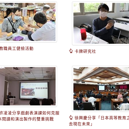
教職員工健檢活動
卡牌研究社
許凌凌分享戲劇表演課如何克服
徐興慶分享「日本高等教育
本閱讀和演出製作的雙重挑戰
去現在未來」