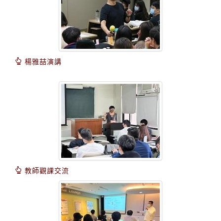
楊雅喆演講
教師觀課交流