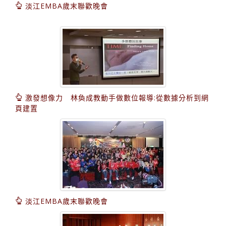
淡江EMBA歲末聯歡晚會
激發想像力 林奐成教動手做數位報導:從數據分析到網
頁建置
淡江EMBA歲末聯歡晚會