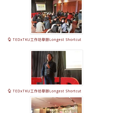
TEDxTKU工作坊舉辦Longest Shortcut
TEDxTKU工作坊舉辦Longest Shortcut