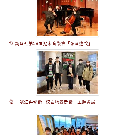
鋼琴社第58屆期末音樂會「弦琴逸致」
「淡江再現術--校園地景走讀」主題書展