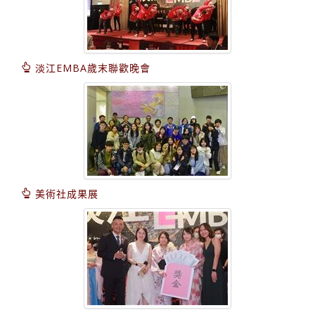
淡江EMBA歲末聯歡晚會
美術社成果展