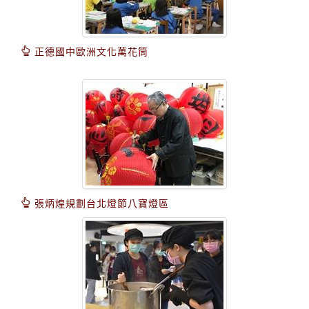
正德國中歐洲文化萬花筒
張炳煌規劃台北燈節八寶燈區