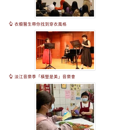
衣櫥醫生帶你找到穿衣風格
淡江音樂季「橫豎是美」音樂會