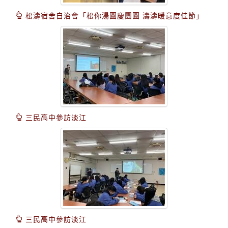
松濤宿舍自治會「松你湯圓慶團圓 濤濤暖意度佳節」
三民高中參訪淡江
三民高中參訪淡江