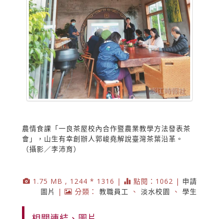
農情食課「一良茶屋校內合作暨農業教學方法發表茶
會」，山生有幸創辦人郭峻堯解說臺灣茶葉沿革。
（攝影／李沛育）
1.75 MB , 1244 * 1316 |
點閱：1062 |
申請
圖片
|
分類：
教職員工
、
淡水校園
、
學生
相關連結、圖片