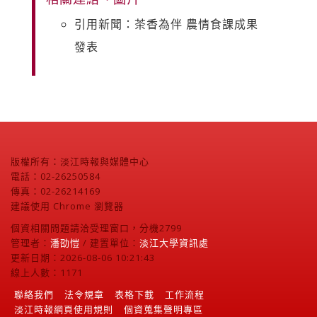
引用新聞：茶香為伴 農情食課成果
發表
版權所有：淡江時報與媒體中心
電話：02-26250584
傳真：02-26214169
建議使用 Chrome 瀏覽器
個資相關問題請洽受理窗口，分機2799
管理者：
潘劭愷
/ 建置單位：
淡江大學資訊處
更新日期：2026-08-06 10:21:43
線上人數：1171
聯絡我們
法令規章
表格下載
工作流程
淡江時報網頁使用規則
個資蒐集聲明專區