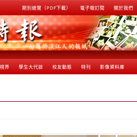
期別總覽（PDF下載）
電子報訂閱
關於我們
視界
學生大代誌
校友動態
特刊
影像資料庫