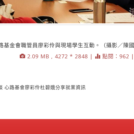
路基金會職管員廖彩伶與現場學生互動。（攝影／陳
2.09 MB , 4272 * 2848 |
點閱：962 
談 心路基會廖彩伶杜碧娥分享就業資訊