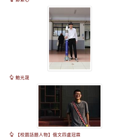
鮑光晟
【校園話題人物】俄文四盧冠霖