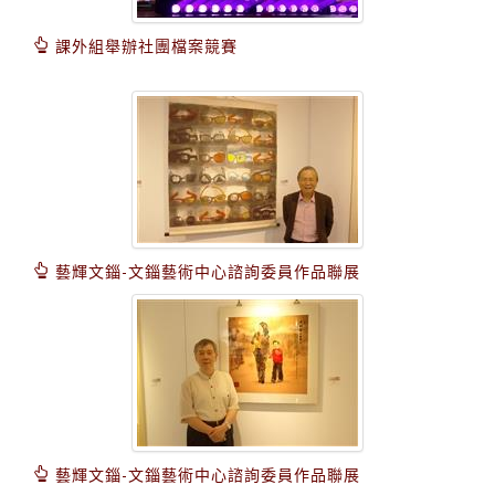
課外組舉辦社團檔案競賽
藝輝文錙-文錙藝術中心諮詢委員作品聯展
藝輝文錙-文錙藝術中心諮詢委員作品聯展