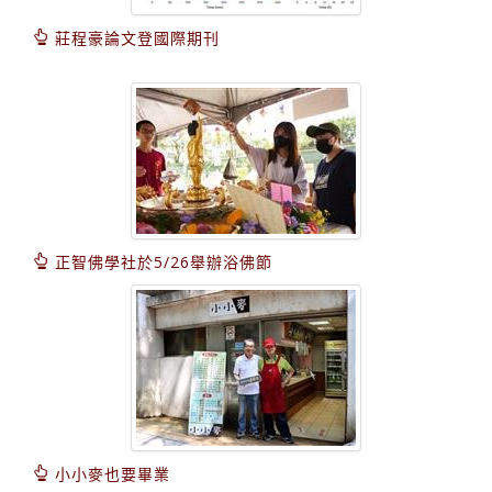
莊程豪論文登國際期刊
正智佛學社於5/26舉辦浴佛節
小小麥也要畢業