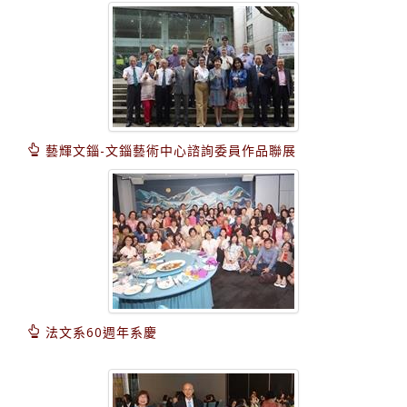
藝輝文錙-文錙藝術中心諮詢委員作品聯展
法文系60週年系慶