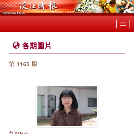
Toggl
navig
各期圖片
第 1165 期
鄭絜心