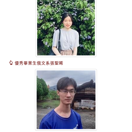
優秀畢業生俄文系張聖晞