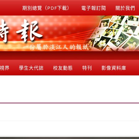
期別總覽（PDF下載）
電子報訂閱
關於我們
視界
學生大代誌
校友動態
特刊
影像資料庫