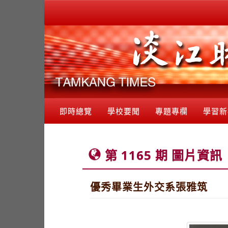
即時總覽
學校要聞
專題專欄
學習新
第 1165 期 圖片資訊
優秀畢業生外交系張雅筑