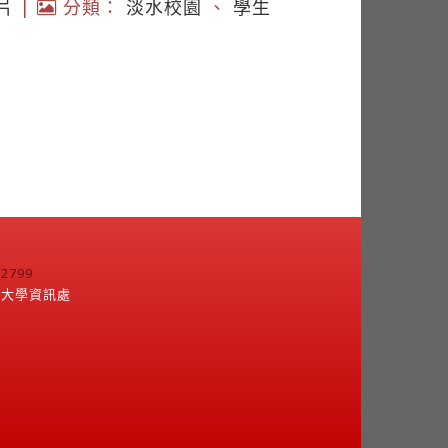
片
|
分類：
淡水校園
、
學生
799
江大學資訊處