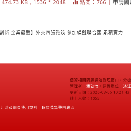
474.73 KB , 1536 * 2048 |
點閱：766 |
申請圖
創新 企業最愛】外交四張雅筑 參加模擬聯合國 累積實力
個資相關問題請洽受理窗口，分機2
管理者：
潘劭愷
/ 建置單位：
淡
更新日期：2026-08-06 10:21:43
線上人數：1055
淡江時報網頁使用規則
個資蒐集聲明專區