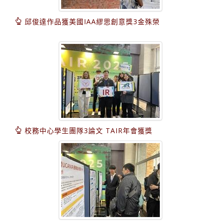
邱俊達作品獲美國IAA繆思創意獎3金殊榮
校務中心學生團隊3論文 TAIR年會獲獎