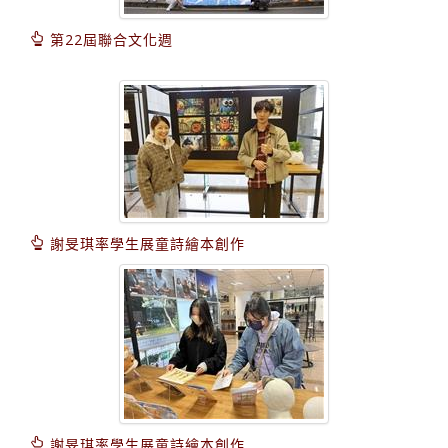
第22屆聯合文化週
謝旻琪率學生展童詩繪本創作
謝旻琪率學生展童詩繪本創作