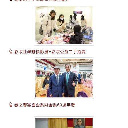
彩妝社舉辦攝影展+彩妝公益二手拍賣
春之饗宴國企系財金系60週年慶