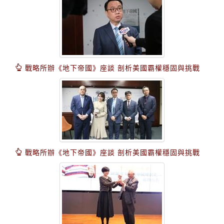
戰略所辦《地下帝國》座談 剖析美國霸權穩固與挑戰
戰略所辦《地下帝國》座談 剖析美國霸權穩固與挑戰