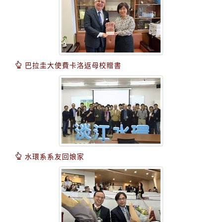
巴拉圭大使費卡洛返母校贈書
水環系系友回娘家