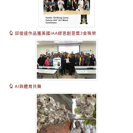
邱俊達作品獲美國IAA繆思創意獎3金殊榮
AI與體育共舞