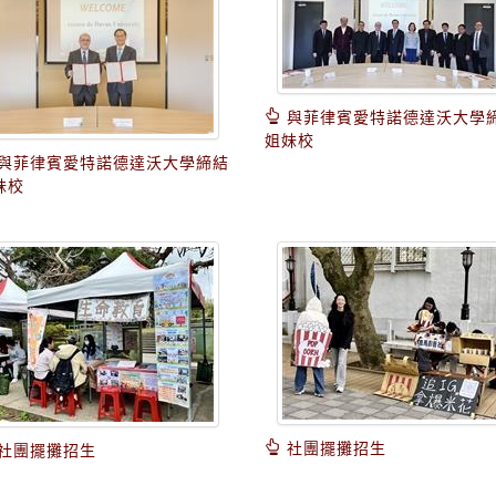
與菲律賓愛特諾德達沃大學
姐妹校
與菲律賓愛特諾德達沃大學締結
妹校
社團擺攤招生
社團擺攤招生