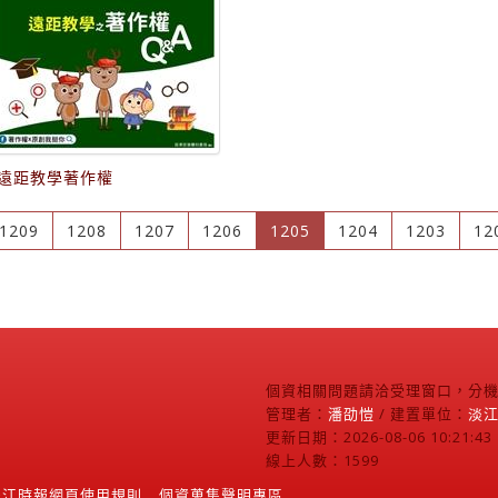
遠距教學著作權
(current)
1209
1208
1207
1206
1205
1204
1203
12
個資相關問題請洽受理窗口，分機2
管理者：
潘劭愷
/ 建置單位：
淡
更新日期：2026-08-06 10:21:43
線上人數：1599
淡江時報網頁使用規則
個資蒐集聲明專區