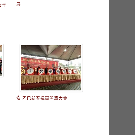
展
會年
乙巳新春揮毫開筆大會