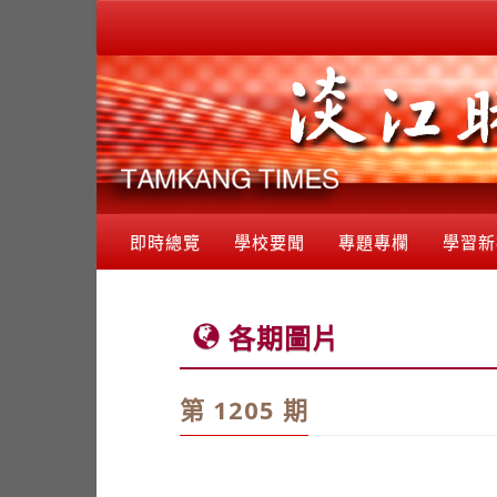
即時總覽
學校要聞
專題專欄
學習新
各期圖片
第 1205 期