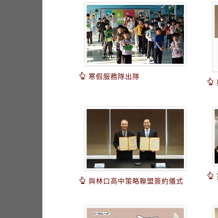
寒假服務隊出隊
與林口高中策略聯盟簽約儀式