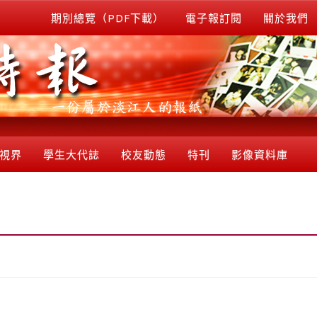
期別總覽（PDF下載）
電子報訂閱
關於我們
視界
學生大代誌
校友動態
特刊
影像資料庫