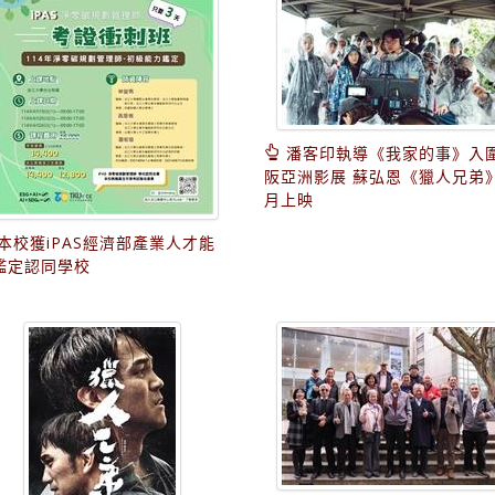
潘客印執導《我家的事》入
阪亞洲影展 蘇弘恩《獵人兄弟
月上映
本校獲iPAS經濟部產業人才能
鑑定認同學校