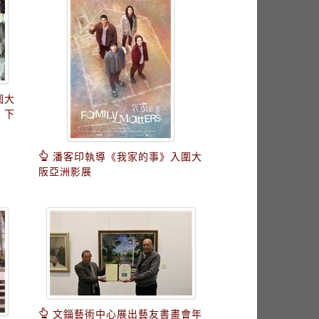
圍大
》下
潘客印執導《我家的事》入圍大
阪亞洲影展
文錙藝術中心展出藝友書畫會年