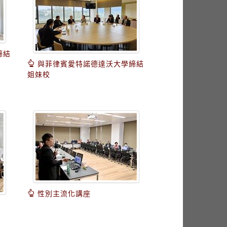
締結
與菲律賓愛特諾德達沃大學締結
姐妹校
性別主流化講座