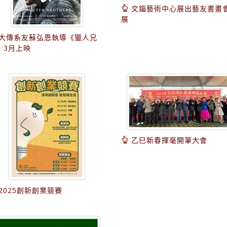
文錙藝術中心展出藝友書畫
展
大傳系友蘇弘恩執導《獵人兄
》3月上映
乙巳新春揮毫開筆大會
2025創新創業競賽