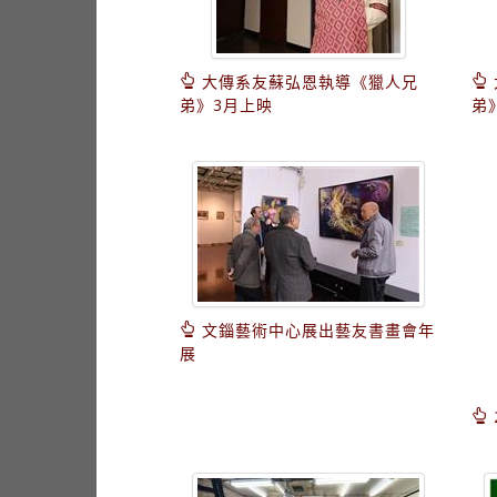
大傳系友蘇弘恩執導《獵人兄
弟》3月上映
弟
文錙藝術中心展出藝友書畫會年
展