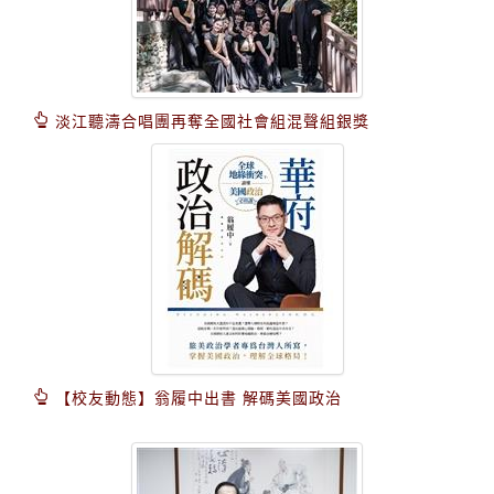
淡江聽濤合唱團再奪全國社會組混聲組銀獎
【校友動態】翁履中出書 解碼美國政治