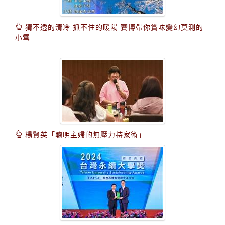
猜不透的清冷 抓不住的暖陽 賽博帶你賞味變幻莫測的
小雪
楊賢英「聰明主婦的無壓力持家術」