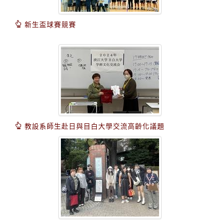
新生盃球賽競賽
教設系師生赴日與目白大學交流高齡化議題