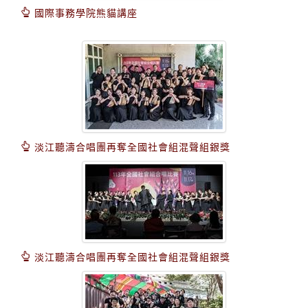
國際事務學院熊貓講座
淡江聽濤合唱團再奪全國社會組混聲組銀獎
淡江聽濤合唱團再奪全國社會組混聲組銀獎