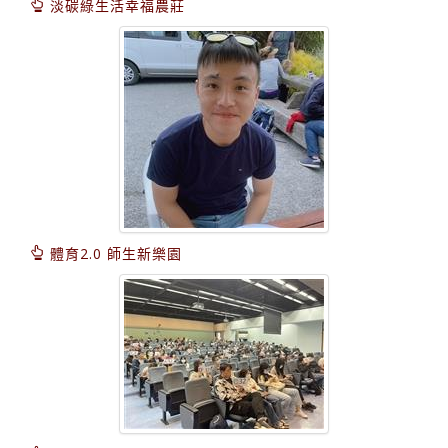
淡碳綠生活幸福農莊
體育2.0 師生新樂園