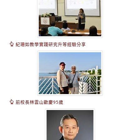
紀珊如教學實踐研究升等經驗分享
前校長林雲山歡慶95歲