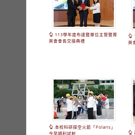
113學年度布達暨單位主管暨菁
英會會長交接典禮
英
本校科研探空火箭「Polaris」
今早順利試射