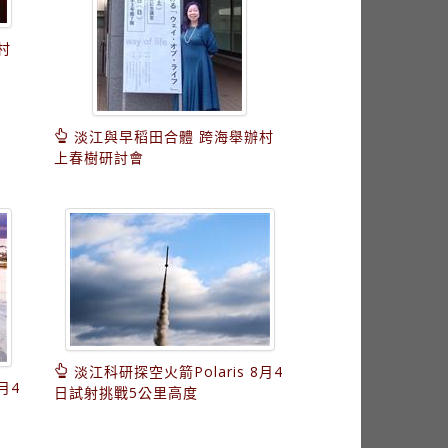
村
淡江與早稻田合體 跨海舉辦村
上春樹研討會
淡江科研探空火箭Polaris 8月4
月4
日試射挑戰5公里高度