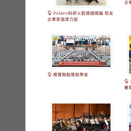
企
Polaris科研火箭燒錢燒腦 校友
企業家捐資力挺
樸實剛毅獎助學金
暑