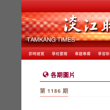
即時總覽
學校要聞
專題專欄
學習新
各期圖片
第 1186 期