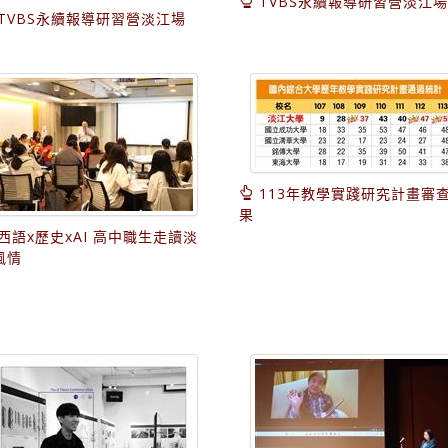
TVBS永續報導研習營淡江場
TVBS永續報導研習營淡江場
113年教學實踐研究計畫審
果
西語x歷史xAI 高中職生走讀淡
風情