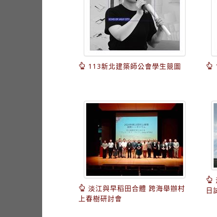
113新北建築師公會學生競圖
淡江與早稻田合體 跨海舉辦村
日
上春樹研討會