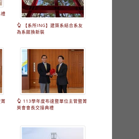
典禮
【系所ING】建築系結合系友
為系館換新裝
暨菁
113學年度布達暨單位主管暨菁
英會會長交接典禮