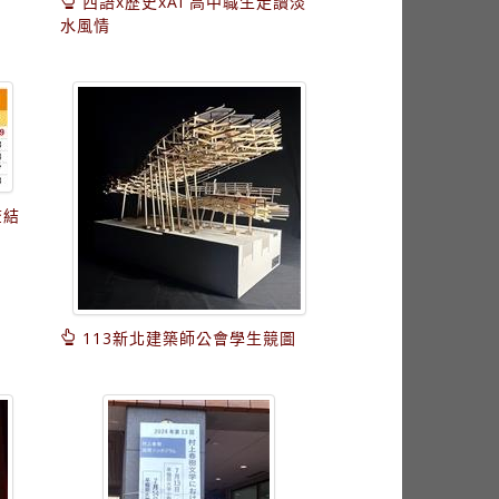
西語x歷史xAI 高中職生走讀淡
水風情
查結
113新北建築師公會學生競圖