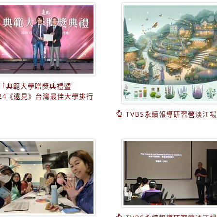
「典範大學贈獎典禮暨
024《遠見》台灣最佳大學排行
」
TVBS永續報導研習營淡江場