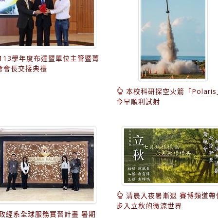
113學年度布達暨單位主管暨菁
會會長交接典禮
本校科研探空火箭「Polaris
今早順利試射
清晨入夜暑漸退 賽博頻道帶
步入立秋的微涼世界
政經系全球服務實習計畫 暑期