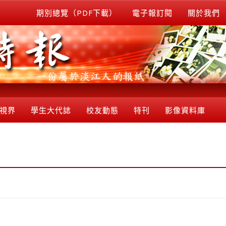
期別總覽（PDF下載）
電子報訂閱
關於我們
視界
學生大代誌
校友動態
特刊
影像資料庫