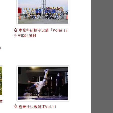
本校科研探空火箭「Polaris」
今早順利試射
」
你
極舞社決戰淡江Vol.11