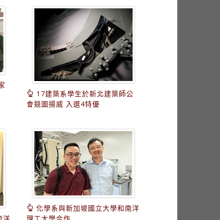
家
17建築系學生於新北建築師公
會競圖揚威 入選4特優
化學系與新加坡國立大學和南洋
南洋
理工大學合作