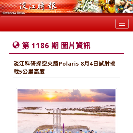
Toggl
navig
第 1186 期 圖片資訊
淡江科研探空火箭Polaris 8月4日試射挑
戰5公里高度