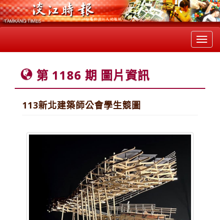
Toggl
navig
第 1186 期 圖片資訊
113新北建築師公會學生競圖