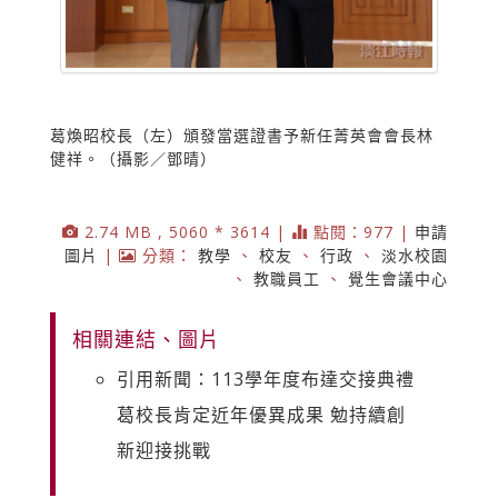
葛煥昭校長（左）頒發當選證書予新任菁英會會長林
健祥。（攝影／鄧晴）
2.74 MB , 5060 * 3614 |
點閱：977 |
申請
圖片
|
分類：
教學
、
校友
、
行政
、
淡水校園
、
教職員工
、
覺生會議中心
相關連結、圖片
引用新聞：113學年度布達交接典禮
葛校長肯定近年優異成果 勉持續創
新迎接挑戰