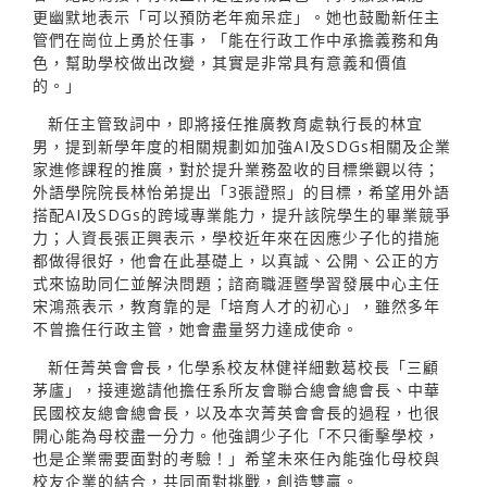
更幽默地表示「可以預防老年痴呆症」。她也鼓勵新任主
管們在崗位上勇於任事，「能在行政工作中承擔義務和角
色，幫助學校做出改變，其實是非常具有意義和價值
的。」
新任主管致詞中，即將接任推廣教育處執行長的林宜
男，提到新學年度的相關規劃如加強AI及SDGs相關及企業
家進修課程的推廣，對於提升業務盈收的目標樂觀以待；
外語學院院長林怡弟提出「3張證照」的目標，希望用外語
搭配AI及SDGs的跨域專業能力，提升該院學生的畢業競爭
力；人資長張正興表示，學校近年來在因應少子化的措施
都做得很好，他會在此基礎上，以真誠、公開、公正的方
式來協助同仁並解決問題；諮商職涯暨學習發展中心主任
宋鴻燕表示，教育靠的是「培育人才的初心」，雖然多年
不曾擔任行政主管，她會盡量努力達成使命。
新任菁英會會長，化學系校友林健祥細數葛校長「三顧
茅廬」，接連邀請他擔任系所友會聯合總會總會長、中華
民國校友總會總會長，以及本次菁英會會長的過程，也很
開心能為母校盡一分力。他強調少子化「不只衝擊學校，
也是企業需要面對的考驗！」希望未來任內能強化母校與
校友企業的結合，共同面對挑戰，創造雙贏。