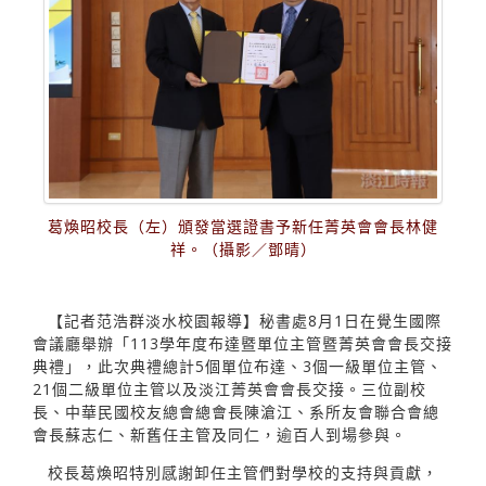
葛煥昭校長（左）頒發當選證書予新任菁英會會長林健
祥。（攝影／鄧晴）
【記者范浩群淡水校園報導】秘書處8月1日在覺生國際
會議廳舉辦「113學年度布達暨單位主管暨菁英會會長交接
典禮」，此次典禮總計5個單位布達、3個一級單位主管、
21個二級單位主管以及淡江菁英會會長交接。三位副校
長、中華民國校友總會總會長陳滄江、系所友會聯合會總
會長蘇志仁、新舊任主管及同仁，逾百人到場參與。
校長葛煥昭特別感謝卸任主管們對學校的支持與貢獻，