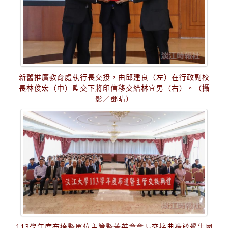
新舊推廣教育處執行長交接，由邱建良（左）在行政副校
長林俊宏（中）監交下將印信移交給林宜男（右）。（攝
影／鄧晴）
113學年度布達暨單位主管暨菁英會會長交接典禮於覺生國