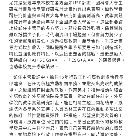
尤其是近幾年來本校在各方面如USR計畫、國科會大專生
研究計畫及教學實踐研究計計畫均有出色表現，如教學實
踐研究計畫與國科會大專生研究計畫屢創新高，教學實踐
研究計畫更連續兩年拿下全國綜合大學第一，這些都要歸
功於卸任主管們的多方努力。葛校長另外強調，儘管學校
難以抵擋少子化、時代潮流和市場趨勢，但會努力將少子
化的衝擊降到最低，透過推廣教育、產學合作、爭取計畫
等方式增加收入，同時提醒各學系都要思考如何創造新的
特色並強化原有特色，以迎接更艱困的挑戰。最後鼓勵大
家持續向「AI+SDGs=∞」、「ESG+AI=∞」的願景邁進，
協助學校提升辦學績效。
卸任主管致詞中，擔任16年行政工作推廣教育處執行長
邱建良，在任內積極推動相關業務，並繳交出亮眼的成績
單，之後繼續在財金系執教，作育英才；積極推動AI結合
外語教育的外語學院院長吳萬寶，對於在卸任前夕，外語
學院的教學實踐研究計畫，能在相關主題上開花結果，感
謝院內各學系的支持；人資長林宜男在任內推動多項法案
的修訂，並推動職員彈性上班措施，希望提供更友善的工
作環境，感謝單位同仁們的協助。當日正式退休的教師教
學發展中心主任李麗君，表示自己帶著輕鬆愉快的心情與
會，她認為接下行政工作是在挑戰自己，同時激發潛能，