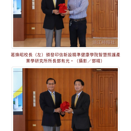
葛煥昭校長（左）頒發印信新設精準健康學院智慧照護產
業學研究所所長鄧有光。（攝影／鄧晴）