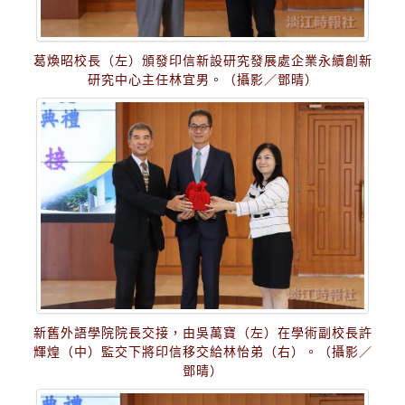
葛煥昭校長（左）頒發印信新設研究發展處企業永續創新
研究中心主任林宜男。（攝影／鄧晴）
新舊外語學院院長交接，由吳萬寶（左）在學術副校長許
輝煌（中）監交下將印信移交給林怡弟（右）。（攝影／
鄧晴）