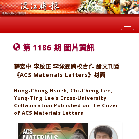
Toggl
navig
第 1186 期 圖片資訊
薛宏中 李啟正 李泳霆跨校合作 論文刊登
《ACS Materials Letters》封面
Hung-Chung Hsueh, Chi-Cheng Lee,
Yung-Ting Lee's Cross-University
Collaboration Published on the Cover
of ACS Materials Letters