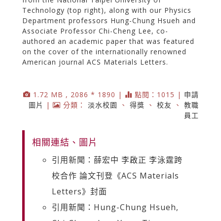
Technology (top right), along with our Physics
Department professors Hung-Chung Hsueh and
Associate Professor Chi-Cheng Lee, co-
authored an academic paper that was featured
on the cover of the internationally renowned
American journal ACS Materials Letters.
1.72 MB , 2086 * 1890 |
點閱：1015 |
申請
圖片
|
分類：
淡水校園
、
得獎
、
校友
、
教職
員工
相關連結、圖片
引用新聞：薛宏中 李啟正 李泳霆跨
校合作 論文刊登《ACS Materials
Letters》封面
引用新聞：Hung-Chung Hsueh,