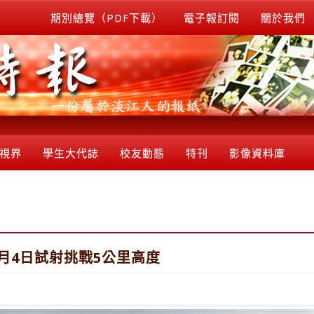
期別總覽（PDF下載）
電子報訂閱
關於我們
視界
學生大代誌
校友動態
特刊
影像資料庫
 8月4日試射挑戰5公里高度