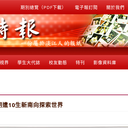
期別總覽（PDF下載）
電子報訂閱
關於我們
視界
學生大代誌
校友動態
特刊
影像資料庫
期遣10生新南向探索世界