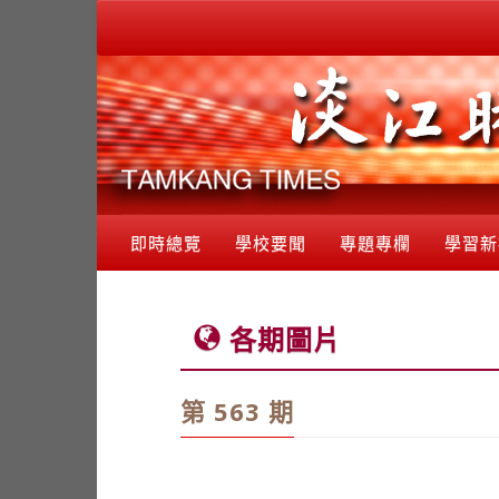
即時總覽
學校要聞
專題專欄
學習新
各期圖片
第 563 期