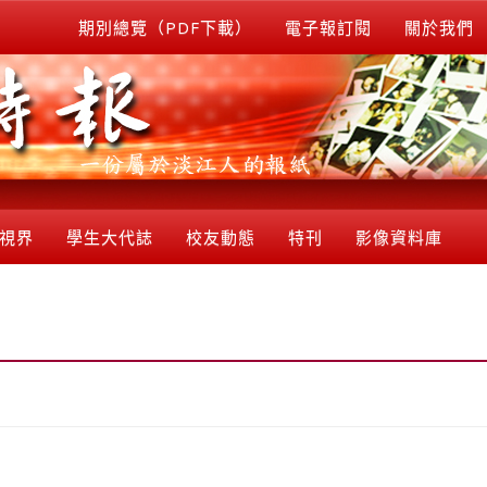
期別總覽（PDF下載）
電子報訂閱
關於我們
視界
學生大代誌
校友動態
特刊
影像資料庫