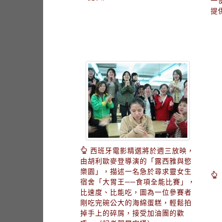
一
提
西班牙電影精選將於週三放映，
由胡利歐麥登導演的「露西雅與慾
樂園」，描述一名急於尋求靈女生
宿舍「大胃王──食項全能比賽」，
比速度、比能吃，圖為一位參賽者
剛吃完碗公大的海綿蛋糕，輕鬆拍
掉手上的碎屑，接受加油團的歡