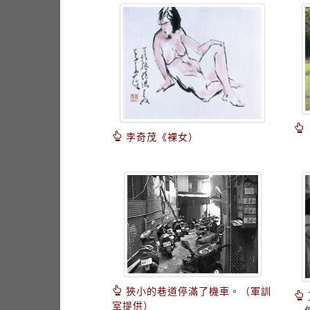
李奇茂《裸女）
狹小的巷道停滿了機車。（軍訓
室提供）