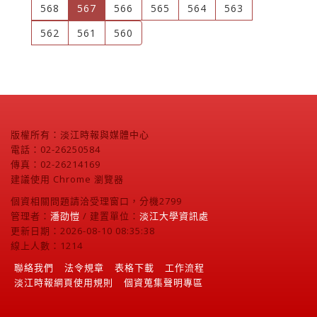
(current)
568
567
566
565
564
563
562
561
560
版權所有：淡江時報與媒體中心
電話：02-26250584
傳真：02-26214169
建議使用 Chrome 瀏覽器
個資相關問題請洽受理窗口，分機2799
管理者：
潘劭愷
/ 建置單位：
淡江大學資訊處
更新日期：2026-08-10 08:35:38
線上人數：1214
聯絡我們
法令規章
表格下載
工作流程
淡江時報網頁使用規則
個資蒐集聲明專區