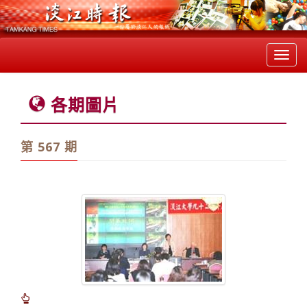
Toggl
navig
各期圖片
第 567 期