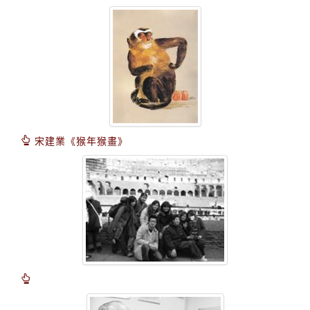
宋建業《猴年猴畫》