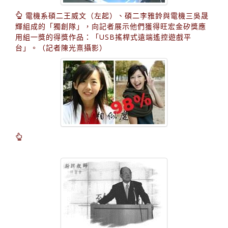
電機系碩二王威文（左起）、碩二李雅鈴與電機三吳晟
輝組成的「獨創隊」，向記者展示他們獲得旺宏金矽獎應
用組一獎的得獎作品：「USB搖桿式遠端遙控遊戲平
台」。（記者陳光熹攝影）