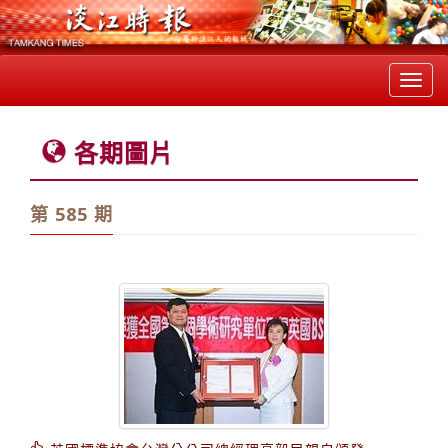
Toggl
navig
各期圖片
第 585 期