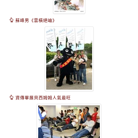
蘇峰男《雲橫絕岫》
資傳畢展貝西姆姆人氣最旺