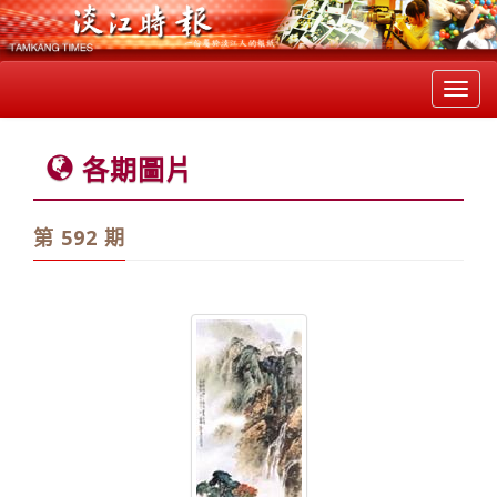
Toggl
navig
各期圖片
第 592 期