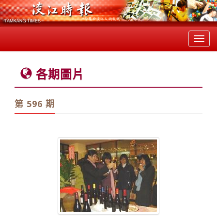
Toggl
navig
各期圖片
第 596 期