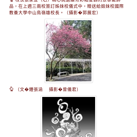
品，在上週三兩校簽訂姊妹校儀式中，贈送給姐妹校國際
教養大學中山鳥嶺雄校長。（攝影�郭展宏）
（文�鍾張涵 攝影�曾儀君）