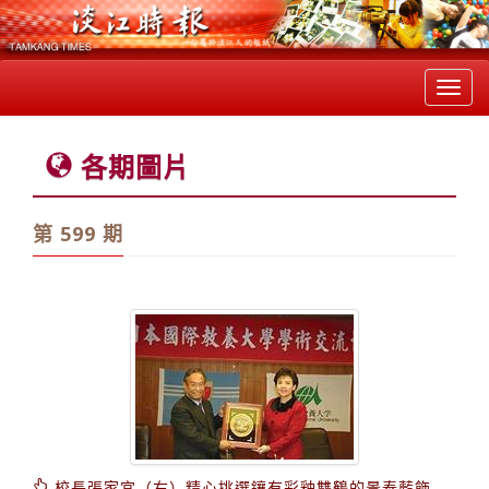
Toggl
navig
各期圖片
第 599 期
校長張家宜（右）精心挑選鑲有彩釉雙鶴的景泰藍飾