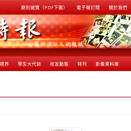
期別總覽（PDF下載）
電子報訂閱
關於我們
視界
學生大代誌
校友動態
特刊
影像資料庫