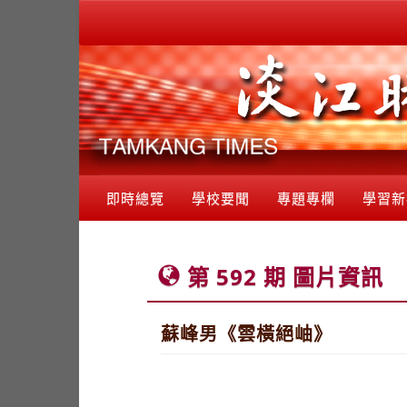
即時總覽
學校要聞
專題專欄
學習新
第 592 期 圖片資訊
蘇峰男《雲橫絕岫》