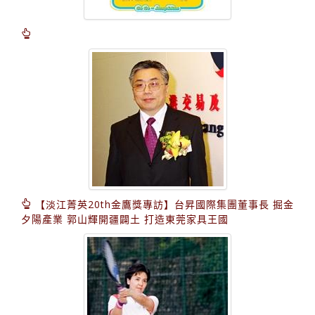
【淡江菁英20th金鷹獎專訪】台昇國際集團董事長 掘金
夕陽產業 郭山輝開疆闢土 打造東莞家具王國