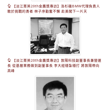
【淡江菁英20th金鷹獎專訪】洛杉磯BMW代理負責人
敢於挑戰的勇者 林子序勤奮不懈 赴美闖下一片天
【淡江菁英20th金鷹獎專訪】敦陽科技副董事長兼營運
長 從基層業務做到副董事長 李大經穩紮穩打 將敦陽帶向
高峰