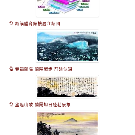
紹謨體育館樓層介紹圖
春臨蘭陽 蘭陽起步 前途似錦
望龜山歌 蘭陽旭日蓬勃景象