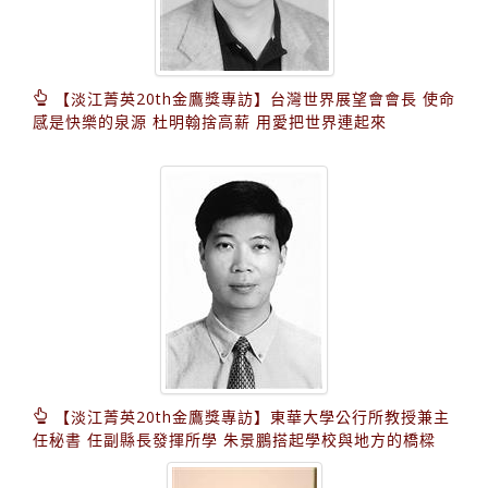
【淡江菁英20th金鷹獎專訪】台灣世界展望會會長 使命
感是快樂的泉源 杜明翰捨高薪 用愛把世界連起來
【淡江菁英20th金鷹獎專訪】東華大學公行所教授兼主
任秘書 任副縣長發揮所學 朱景鵬搭起學校與地方的橋樑