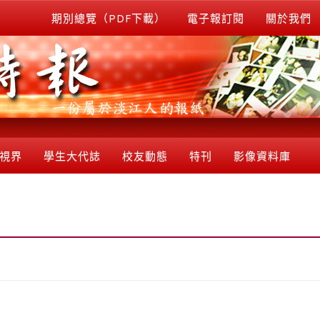
期別總覽（PDF下載）
電子報訂閱
關於我們
視界
學生大代誌
校友動態
特刊
影像資料庫