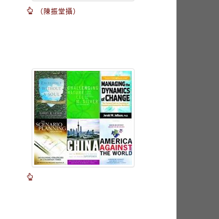
（陳振堂攝）