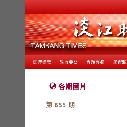
即時總覽
學校要聞
專題專欄
學習新
各期圖片
第 655 期