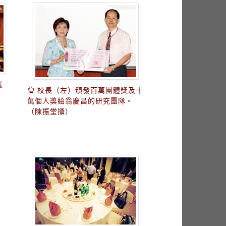
議
校長（左）頒發百萬團體獎及十
萬個人獎給翁慶昌的研究團隊。
（陳振堂攝）