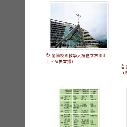
蘭陽校園教學大樓矗立林美山
上。陳振堂攝）
（