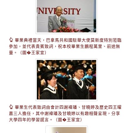
畢業典禮當天，巴拿馬共和國駐華大使莫新度特別蒞臨
參加，並代表貴賓致詞，祝本校畢業生鵬程萬里、前途無
量。（圖�王家宜）
畢業生代表致詞由會計四謝褘璠、甘曉婷及歷史四王曜
嘉三人擔任，其中謝褘璠及甘曉婷以有趣相聲呈現，分享
大學四年的學習感言。（圖�王家宜）