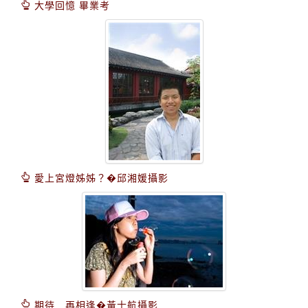
大學回憶 畢業考
愛上宮燈姊姊？�邱湘媛攝影
期待 再相逢�黃士航攝影