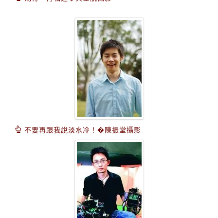
不要再跟我說淡水冷！�陳振堂攝影