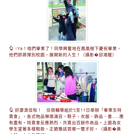
↑Ya！咱們畢業了！同學興奮地在鳳凰樹下慶祝畢業，
他們即將揮別校園，展開新的人生！（攝影�邱湘媛）
好康滴佳啦！ 住宿輔導組於5至11日舉辦「畢業生特
賣會」，各式物品琳瑯滿目，鞋子、衣服、飾品、書……應
有盡有。特賣會反應熱烈，共賣出百餘件商品。上圖為女
學生望著多樣鞋款，正猶豫該買哪一雙才好。（攝影�黃