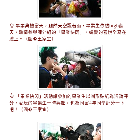
畢業典禮當天，雖然天空飄著雨，畢業生依然high翻
天，熱情參與課外組的「畢業快閃」，蛻變的喜悅全寫在
臉上。（圖�王家宜）
「畢業快閃」活動讓參加的畢業生以圓形貼紙為活動評
分，愛玩的畢業生一時興起，也為同窗4年同學評分一下
吧！（圖�王家宜）