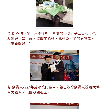
開心的畢業生忍不住與「閱讀的少女」分享喜悅之情，
為她戴上學士帽，還獻花給她，邀她為畢業的見證者。
（圖�劉瀚之）
創辦人張建邦於畢業典禮中，親自頒發創辦人獎給大傳
四吳致寬。（圖�陳振堂）