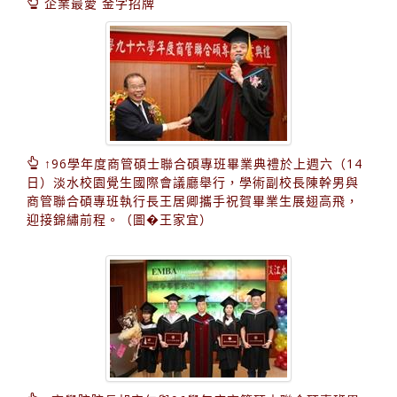
企業最愛 金字招牌
↑96學年度商管碩士聯合碩專班畢業典禮於上週六（14
日）淡水校園覺生國際會議廳舉行，學術副校長陳幹男與
商管聯合碩專班執行長王居卿攜手祝賀畢業生展翅高飛，
迎接錦繡前程。（圖�王家宜）