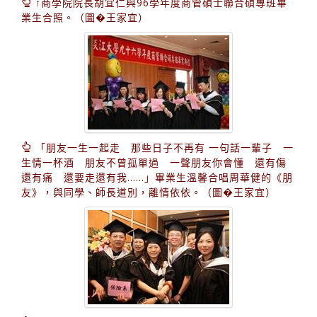
↑商學院院長胡宜仁與96學年度商管碩士聯合碩專班畢
業生合照。（圖�王家宜）
「朋友一生一起走 那些日子不再有 一句話一輩子 一
生情一杯酒 朋友不曾孤單過 一聲朋友你會懂 還有傷
還有痛 還要走還有我……」畢業生溫馨合唱周華健的《朋
友》，與同學、師長道別，離情依依。（圖�王家宜）