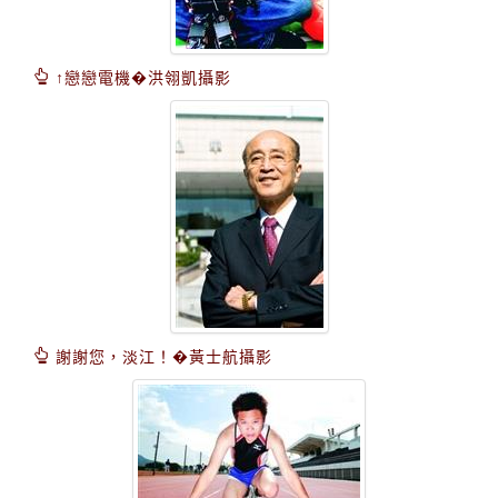
↑戀戀電機�洪翎凱攝影
謝謝您，淡江！�黃士航攝影