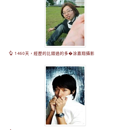
1460天，經歷的比錯過的多�涂嘉翔攝影