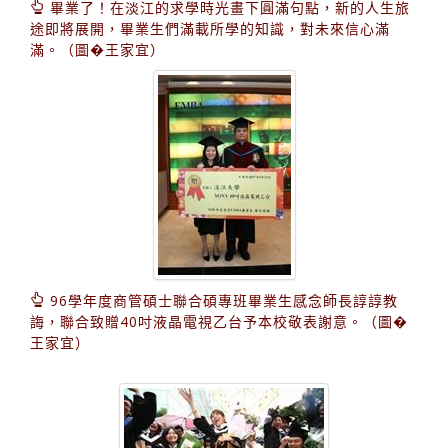
畢業了！在淡江的求學時光畫下圓滿句點，新的人生旅
途即將展開，畢業生們滿載所學的知識，對未來信心滿
滿。（圖�王家宜）
96學年度商管碩士聯合碩專班畢業生感念師長諄諄教
誨，聯合致贈40吋液晶電視乙台予本校敬表謝意。（圖�
王家宜）