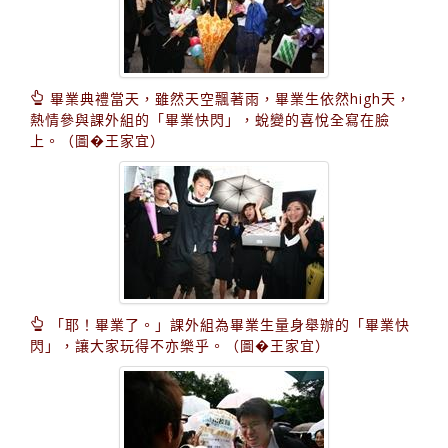
畢業典禮當天，雖然天空飄著雨，畢業生依然high天，
熱情參與課外組的「畢業快閃」，蛻變的喜悅全寫在臉
上。（圖�王家宜）
「耶！畢業了。」課外組為畢業生量身舉辦的「畢業快
閃」，讓大家玩得不亦樂乎。（圖�王家宜）