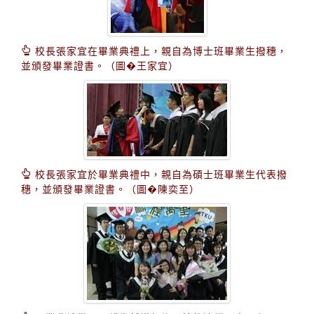
校長張家宜在畢業典禮上，親自為博士班畢業生撥穗，
並頒發畢業證書。（圖�王家宜）
校長張家宜於畢業典禮中，親自為碩士班畢業生代表撥
穗，並頒發畢業證書。（圖�陳奕至）