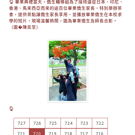
畢業典禮當天，僑生輔導組為了接待遠從日本、印尼、
香港、馬來西亞而來的逾百位畢業僑生家長，特別舉辦茶
會，提供茶點讓僑生家長享用，並播放畢業僑生在本校求
學的短片，現場溫馨熱鬧，圖為畢業僑生及師長合影。
（圖�陳奕至）
727
726
725
724
723
722
(current)
721
720
719
718
717
716