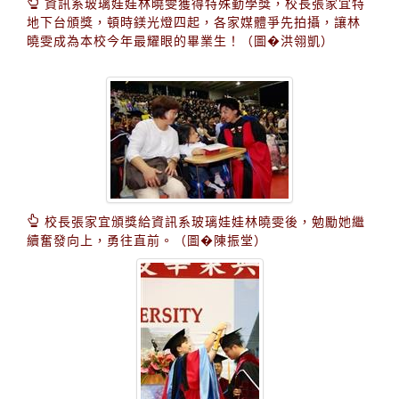
資訊系玻璃娃娃林曉雯獲得特殊勤學獎，校長張家宜特
地下台頒獎，頓時鎂光燈四起，各家媒體爭先拍攝，讓林
曉雯成為本校今年最耀眼的畢業生！（圖�洪翎凱）
校長張家宜頒獎給資訊系玻璃娃娃林曉雯後，勉勵她繼
續奮發向上，勇往直前。（圖�陳振堂）