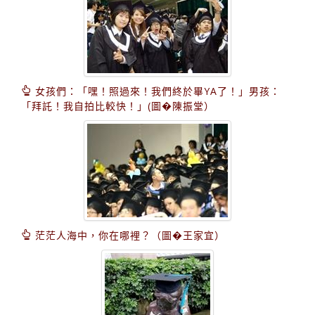
女孩們：「嘿！照過來！我們終於畢YA了！」男孩：
「拜託！我自拍比較快！」(圖�陳振堂）
茫茫人海中，你在哪裡？（圖�王家宜）