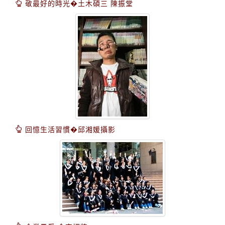
敬最好的時光�土木碩三 陳振堂
回憶生活習慣�邱湘媛攝影