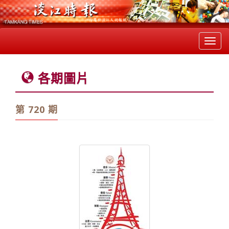
Toggl
navig
各期圖片
第 720 期