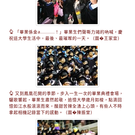
「畢業係金a…………！」畢業生們聲嘶力竭的吶喊，慶
祝這大學生活中，最後、最璀璨的一天。（圖�王家宜）
又到鳳凰花開的季節，步入一生一次的畢業典禮會場，
驪歌響起，畢業生肅然起敬，追憶大學歲月如梭，點滴回
憶如江水般滾滾而來，酸甜苦辣全湧上心頭，有些人不時
拿起相機記錄當下的感動。（圖�陳振堂）