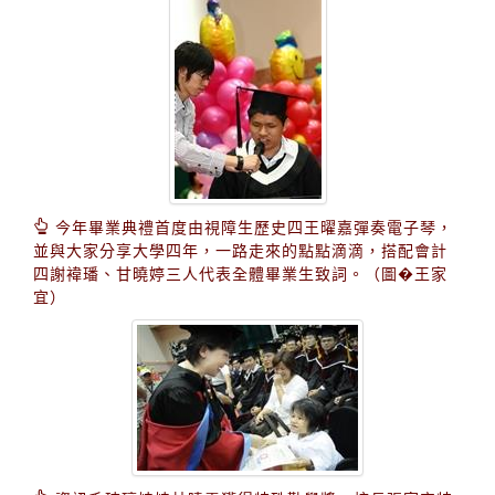
今年畢業典禮首度由視障生歷史四王曜嘉彈奏電子琴，
並與大家分享大學四年，一路走來的點點滴滴，搭配會計
四謝褘璠、甘曉婷三人代表全體畢業生致詞。（圖�王家
宜）