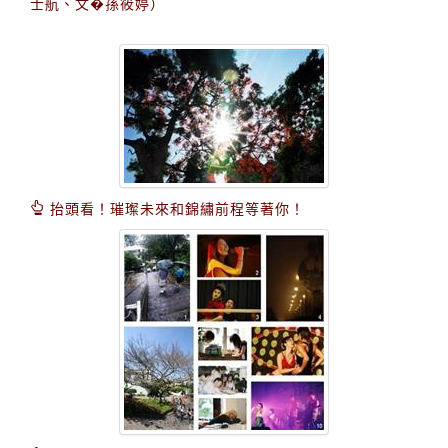
士航、文�孫筱婷）
抬頭看！璀璨未來和錦繡前程等著你！