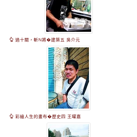
過十關，斬N將�建築五 吳介元
彩繪人生的畫布�歷史四 王曜嘉