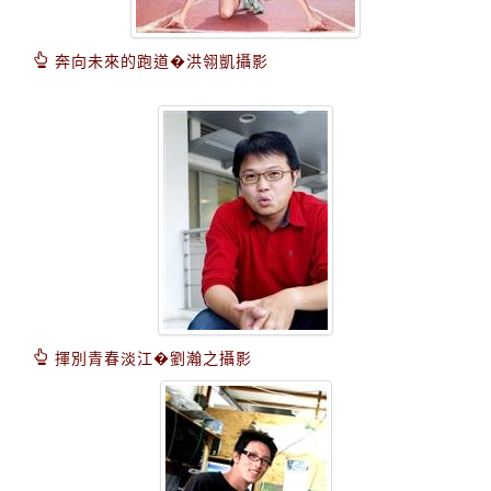
奔向未來的跑道�洪翎凱攝影
揮別青春淡江�劉瀚之攝影