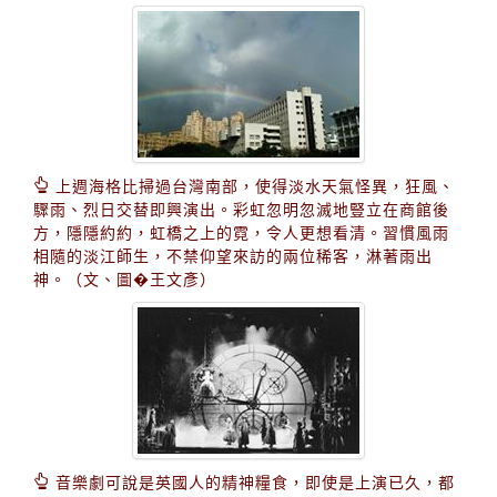
上週海格比掃過台灣南部，使得淡水天氣怪異，狂風、
驟雨、烈日交替即興演出。彩虹忽明忽滅地豎立在商館後
方，隱隱約約，虹橋之上的霓，令人更想看清。習慣風雨
相隨的淡江師生，不禁仰望來訪的兩位稀客，淋著雨出
神。（文、圖�王文彥）
音樂劇可說是英國人的精神糧食，即使是上演已久，都