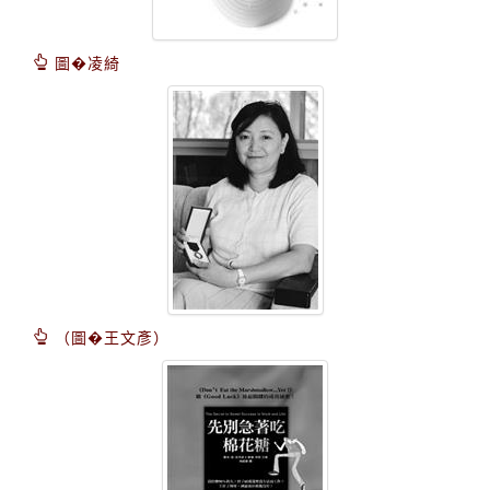
圖�凌綺
（圖�王文彥）