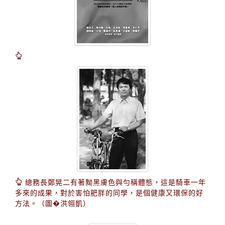
總務長鄭晃二有著黝黑膚色與勻稱體態，這是騎車一年
多來的成果，對於害怕肥胖的同學，是個健康又環保的好
方法。（圖�洪翎凱）