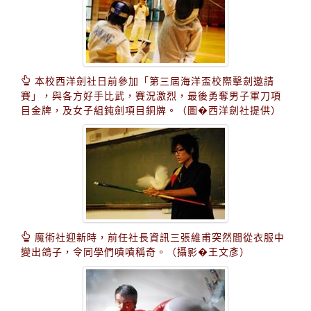
本校西洋劍社日前參加「第三屆海洋盃校際擊劍邀請
賽」，與各方好手比武，賽況激烈，最後勇奪男子軍刀項
目金牌，及女子組鈍劍項目銅牌。（圖�西洋劍社提供）
魔術社迎新時，前任社長資訊三張維甫突然間從衣服中
變出鴿子，令同學們嘖嘖稱奇。（攝影�王文彥）