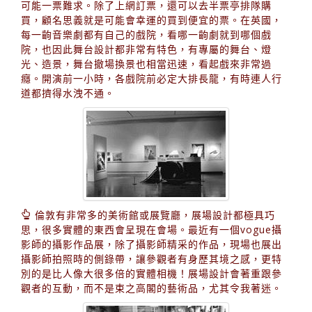
可能一票難求。除了上網訂票，還可以去半票亭排隊購
買，顧名思義就是可能會幸運的買到便宜的票。在英國，
每一齣音樂劇都有自己的戲院，看哪一齣劇就到哪個戲
院，也因此舞台設計都非常有特色，有專屬的舞台、燈
光、造景，舞台撤場換景也相當迅速，看起戲來非常過
癮。開演前一小時，各戲院前必定大排長龍，有時連人行
道都擠得水洩不通。
倫敦有非常多的美術館或展覽廳，展場設計都極具巧
思，很多實體的東西會呈現在會場。最近有一個vogue攝
影師的攝影作品展，除了攝影師精采的作品，現場也展出
攝影師拍照時的側錄帶，讓參觀者有身歷其境之感，更特
別的是比人像大很多倍的實體相機！展場設計會著重跟參
觀者的互動，而不是束之高閣的藝術品，尤其令我著迷。