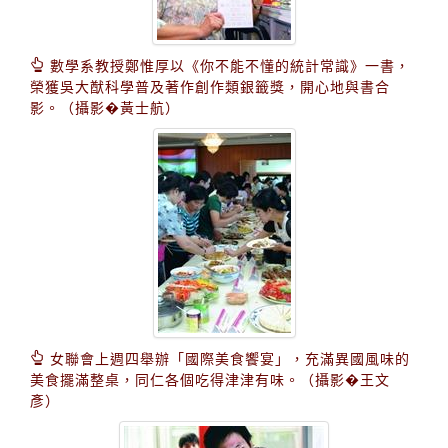
數學系教授鄭惟厚以《你不能不懂的統計常識》一書，
榮獲吳大猷科學普及著作創作類銀籤獎，開心地與書合
影。（攝影�黃士航）
女聯會上週四舉辦「國際美食饗宴」，充滿異國風味的
美食擺滿整桌，同仁各個吃得津津有味。（攝影�王文
彥）