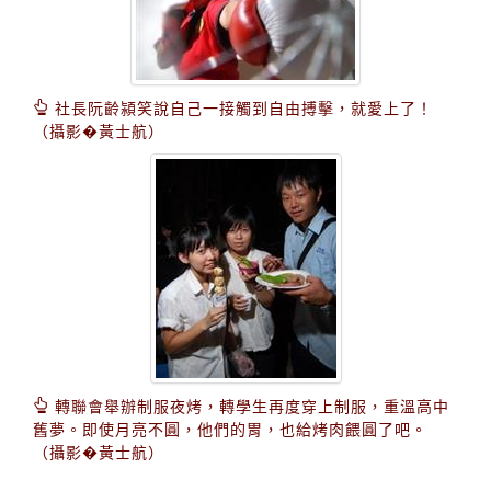
社長阮齡潁笑說自己一接觸到自由搏擊，就愛上了！
（攝影�黃士航）
轉聯會舉辦制服夜烤，轉學生再度穿上制服，重溫高中
舊夢。即使月亮不圓，他們的胃，也給烤肉餵圓了吧。
（攝影�黃士航）