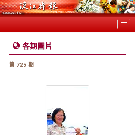
Toggl
navig
各期圖片
第 725 期