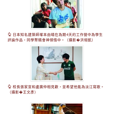
日本知名建築師塚本由晴在為期4天的工作營中為學生
評論作品，同學聚精會神領悟中。（攝影�洪翎凱）
校長張家宜和盧廣仲相見歡，並希望他能為淡江寫歌。
（攝影�王文彥）