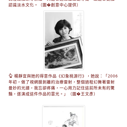
認識淡水文化。（圖�創意中心提供）
楊靜宜與她的得意作品《幻象桃源行》，她說：「2006
年初，做了視網膜剝離的治療雷射，整個過程幻舞著雷射
曼妙的光譜，我忘卻疼痛，一心用力記住這前所未有的驚
豔，遂演成這件作品的雲光。」（圖�王文彥）