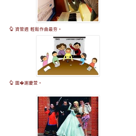
資管週 輕鬆作曲最夯。
圖�謝慶萱。