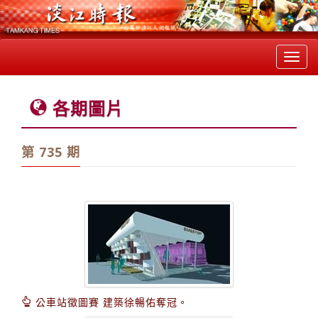
Toggl
navig
各期圖片
第 735 期
公車站徵圖賽 建築徐暢佑奪冠。