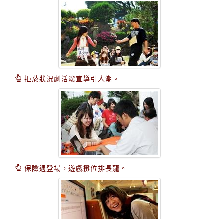
拒菸狀況劇活潑宣導引人潮。
保險週登場，遊戲攤位排長龍。