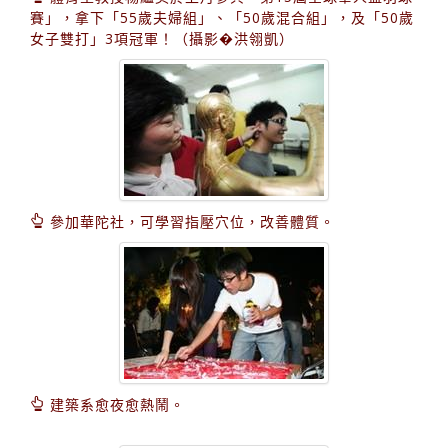
賽」，拿下「55歲夫婦組」、「50歲混合組」，及「50歲
女子雙打」3項冠軍！（攝影�洪翎凱）
參加華陀社，可學習指壓穴位，改善體質。
建築系愈夜愈熱鬧。