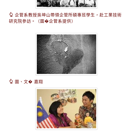
企管系教授吳坤山帶領企管所碩專班學生，赴工業技術
研究院參訪。（圖�企管系提供）
圖、文� 嘉翔