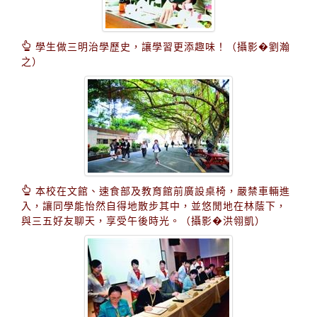
學生做三明治學歷史，讓學習更添趣味！（攝影�劉瀚
之）
本校在文館、速食部及教育館前廣設桌椅，嚴禁車輛進
入，讓同學能怡然自得地散步其中，並悠閒地在林蔭下，
與三五好友聊天，享受午後時光。（攝影�洪翎凱）