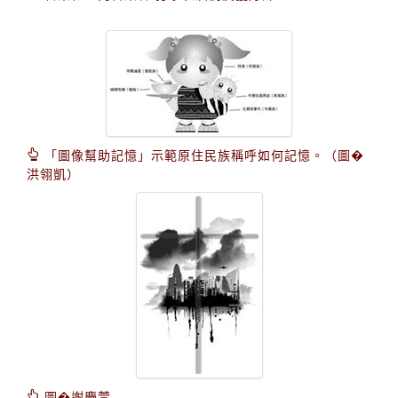
「圖像幫助記憶」示範原住民族稱呼如何記憶。（圖�
洪翎凱）
圖�謝慶萱