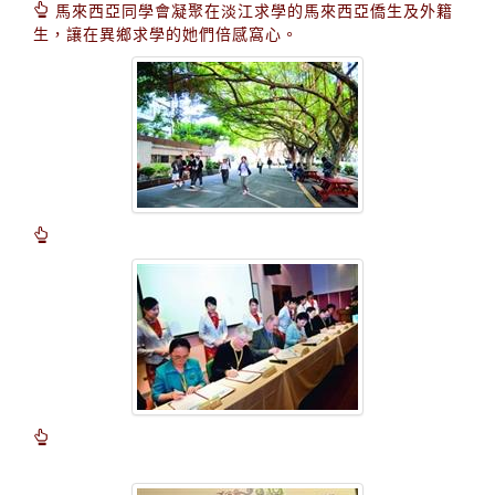
馬來西亞同學會凝聚在淡江求學的馬來西亞僑生及外籍
生，讓在異鄉求學的她們倍感窩心。