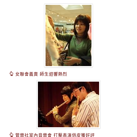
女聯會義賣 師生迴響熱烈
管樂社室內音樂會 打擊表演俏皮獲好評