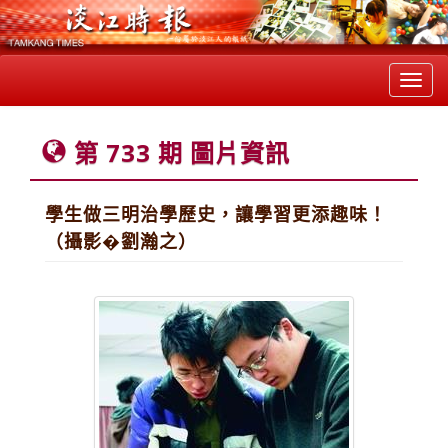
Toggl
navig
第 733 期 圖片資訊
學生做三明治學歷史，讓學習更添趣味！
（攝影�劉瀚之）