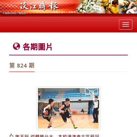
Toggl
navig
各期圖片
第 824 期
敗不餒 逆轉勝台大 本校港澳會北區稱冠