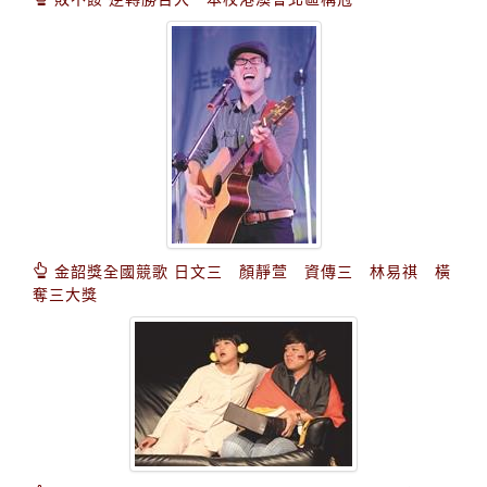
金韶獎全國競歌 日文三 顏靜萱 資傳三 林易祺 橫
奪三大獎