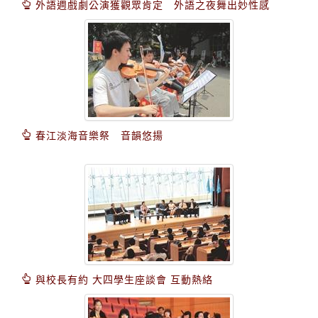
外語週戲劇公演獲觀眾肯定 外語之夜舞出妙性感
春江淡海音樂祭 音韻悠揚
與校長有約 大四學生座談會 互動熱絡