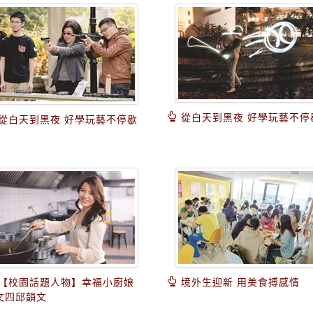
從白天到黑夜 好學玩藝不停
從白天到黑夜 好學玩藝不停歇
【校園話題人物】幸福小廚娘
境外生迎新 用美食搏感情
文四邱韻文