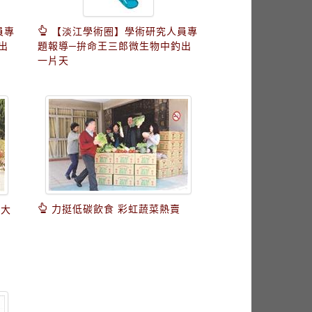
員專
【淡江學術圈】學術研究人員專
出
題報導─拚命王三郎微生物中釣出
一片天
力挺低碳飲食 彩虹蔬菜熱賣
員大