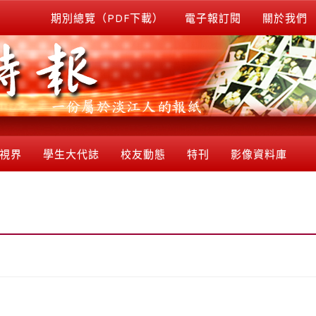
期別總覽（PDF下載）
電子報訂閱
關於我們
視界
學生大代誌
校友動態
特刊
影像資料庫