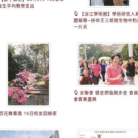
每生平均教學支出
【淡江學術圈】學術研究人
題報導─拚命王三郎微生物中釣
一片天
女聯會 健走燃脂開步走 會
會賓果盡興
百花舞春風 16日校友回娘家