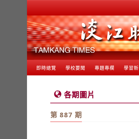
即時總覽
學校要聞
專題專欄
學習新
各期圖片
第 887 期