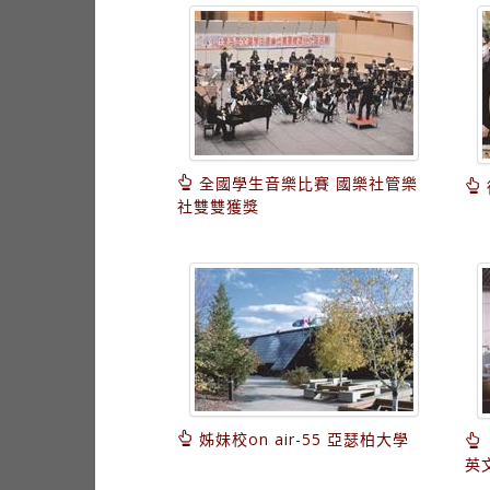
全國學生音樂比賽 國樂社管樂
社雙雙獲獎
姊妹校on air-55 亞瑟柏大學
英