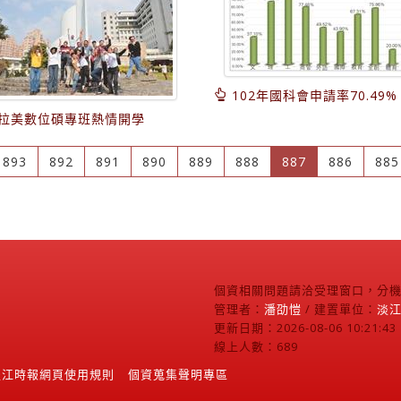
102年國科會申請率70.49%
拉美數位碩專班熱情開學
(current)
893
892
891
890
889
888
887
886
885
個資相關問題請洽受理窗口，分機2
管理者：
潘劭愷
/ 建置單位：
淡
更新日期：2026-08-06 10:21:43
線上人數：689
淡江時報網頁使用規則
個資蒐集聲明專區