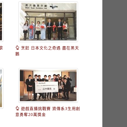
歇
烹飪 日本文化之奇遇 盡在黑天
鵝
遊戲直播挑戰賽 資傳系3生用創
意勇奪20萬獎金