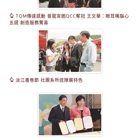
TQM傳達感動 普龍宮圈QCC奪冠 王文華：眼耳嘴腦心
五感 創造服務驚喜
淡江書卷節 社團系所逗陣展特色