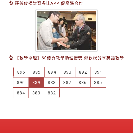
莊英俊捐贈奇多比APP 促產學合作
【教學卓越】60優秀教學助理授獎 鄭欽模分享英語教學
896
895
894
893
892
891
(current)
890
889
888
887
886
885
884
883
882