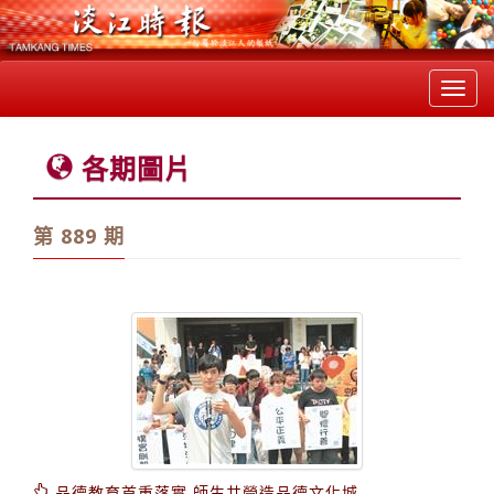
Toggl
navig
各期圖片
第 889 期
品德教育首重落實 師生共營造品德文化城