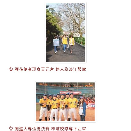
護花使者現身天元宮 路人為淡江鼓掌
闖進大專盃總決賽 棒球校隊奪下亞軍