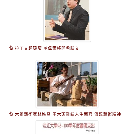
拉丁文超吸睛 哈偉爾將開希臘文
木雕藝術家林進昌 用木頭雕繪人生面容 傳達藝術精神