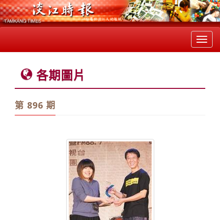
Toggl
navig
各期圖片
第 896 期