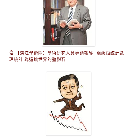
【淡江學術圈】學術研究人員專題報導─張紘炬統計數
理統計 為遠眺世界的墊腳石