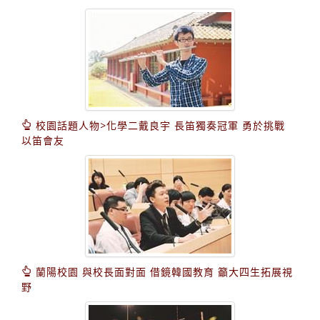
校園話題人物>化學二戴良宇 長笛獨奏冠軍 勇於挑戰
以笛會友
蘭陽校園 與校長面對面 借鏡韓國教育 籲大四生拓展視
野