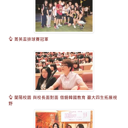
菁英盃排球賽冠軍
蘭陽校園 與校長面對面 借鏡韓國教育 籲大四生拓展視
野