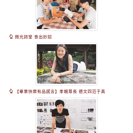
微光詩堂 食出妙招
【畢業快樂有品感言】孝親尊長 德文四范于真