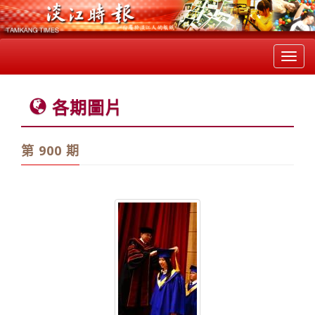
Toggl
navig
各期圖片
第 900 期