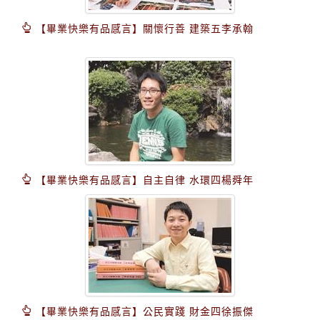
【畢業快樂有品感言】關懷行善 建築五李承翰
【畢業快樂有品感言】自主自律 水環四楊舜年
【畢業快樂有品感言】公民實踐 財金四徐振傑