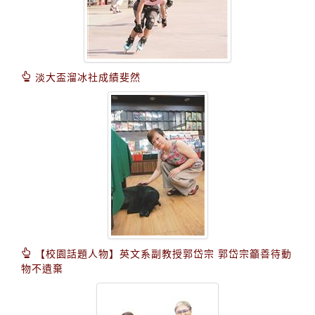
淡大盃溜冰社成績斐然
【校園話題人物】英文系副教授郭岱宗 郭岱宗籲善待動
物不遺棄