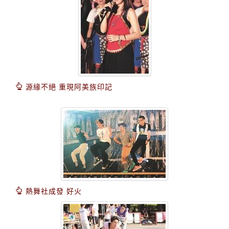
源緣不絕 重現阿美族印記
熱舞社成發 好火