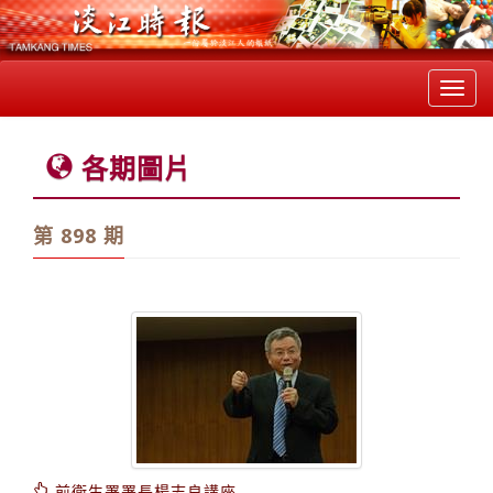
Toggl
navig
各期圖片
第 898 期
前衛生署署長楊志良講座