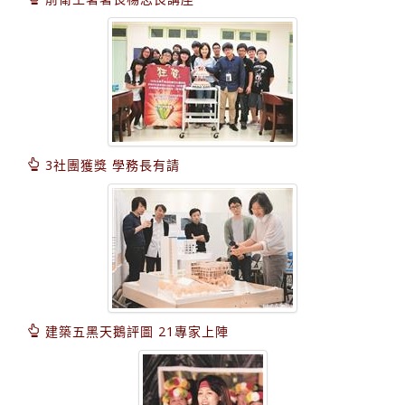
3社團獲獎 學務長有請
建築五黑天鵝評圖 21專家上陣