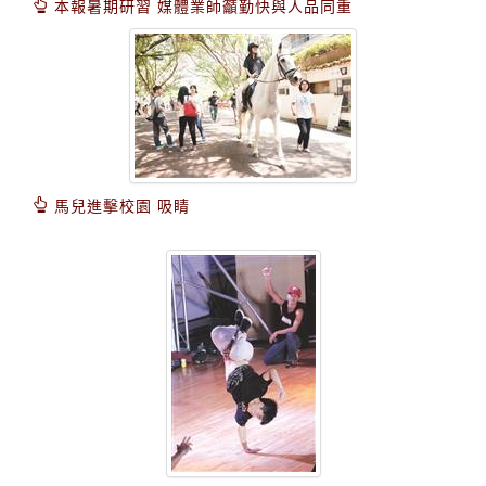
本報暑期研習 媒體業師籲勤快與人品同重
馬兒進擊校園 吸睛