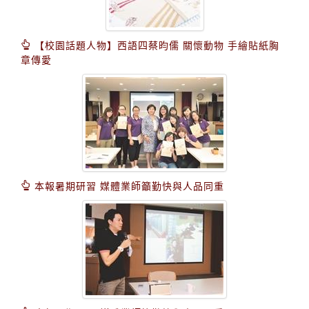
【校園話題人物】西語四蔡昀儒 關懷動物 手繪貼紙胸
章傳愛
本報暑期研習 媒體業師籲勤快與人品同重