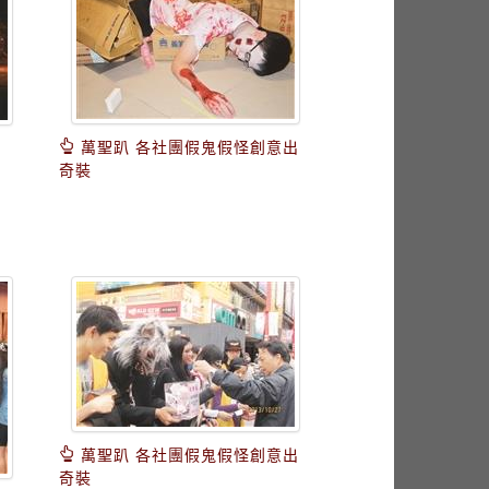
萬聖趴 各社團假鬼假怪創意出
奇裝
萬聖趴 各社團假鬼假怪創意出
奇裝