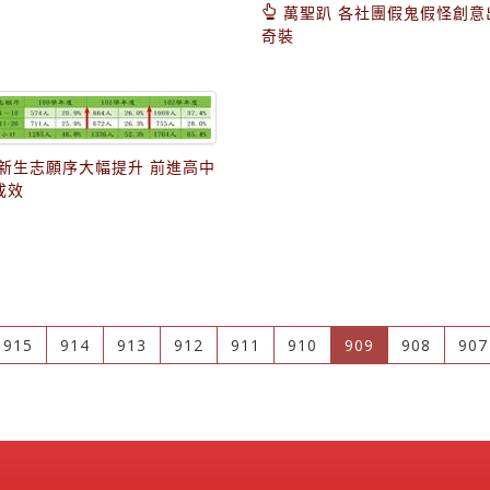
萬聖趴 各社團假鬼假怪創意
奇裝
新生志願序大幅提升 前進高中
成效
(current)
915
914
913
912
911
910
909
908
907