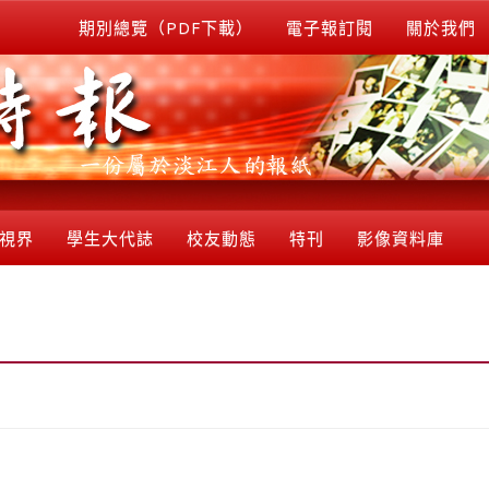
期別總覽（PDF下載）
電子報訂閱
關於我們
視界
學生大代誌
校友動態
特刊
影像資料庫