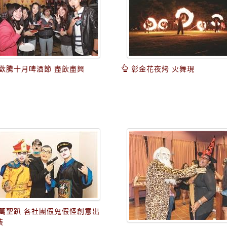
歡騰十月啤酒節 盡飲盡興
彰金花夜烤 火舞現
萬聖趴 各社團假鬼假怪創意出
裝