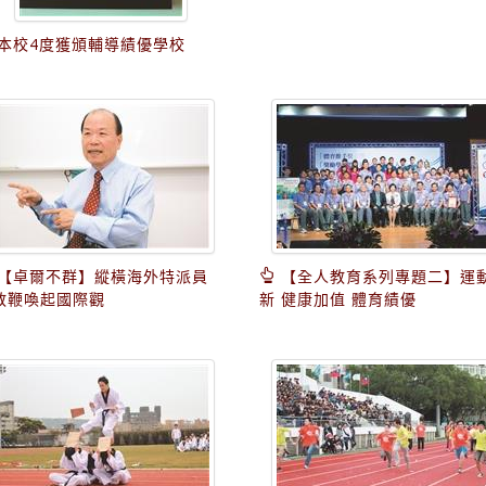
本校4度獲頒輔導績優學校
【卓爾不群】縱橫海外特派員
【全人教育系列專題二】運
教鞭喚起國際觀
新 健康加值 體育績優