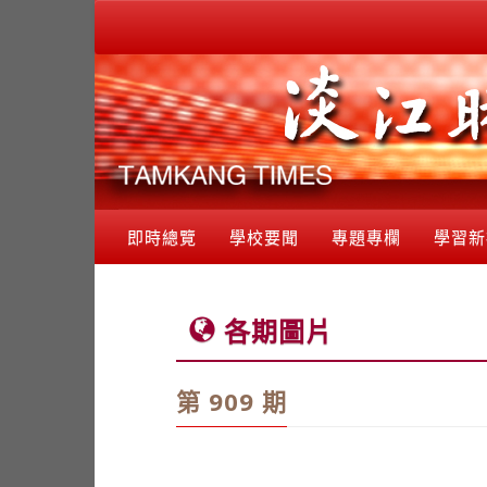
即時總覽
學校要聞
專題專欄
學習新
各期圖片
第 909 期