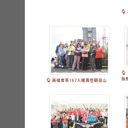
執
員福會率167人暖壽登觀音山