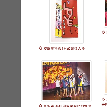
校慶蛋捲節9日敲響情人夢
奇
萬聖趴 各社團假鬼假怪創意出