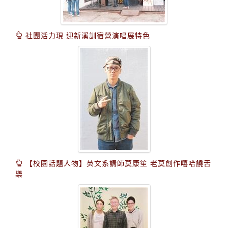
社團活力現 迎新溪訓宿營演唱展特色
【校園話題人物】英文系講師莫康笙 老莫創作嘻哈饒舌
樂