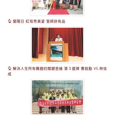
蘭陽日 紅毯秀美姿 誓師拚有品
解決人生所有難題的關鍵思維 第３選擇 曹銳勤 VS.林信
成