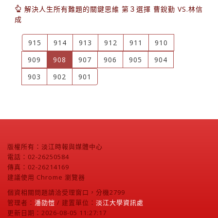
解決人生所有難題的關鍵思維 第３選擇 曹銳勤 VS.林信
成
915
914
913
912
911
910
(current)
909
908
907
906
905
904
903
902
901
版權所有：淡江時報與媒體中心
電話：02-26250584
傳真：02-26214169
建議使用 Chrome 瀏覽器
個資相關問題請洽受理窗口，分機2799
管理者：
潘劭愷
/ 建置單位：
淡江大學資訊處
更新日期：2026-08-05 11:27:17