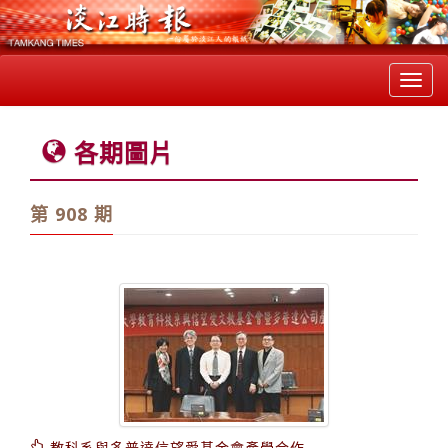
Toggl
navig
各期圖片
第 908 期
教科系與多普達信望愛基金會產學合作