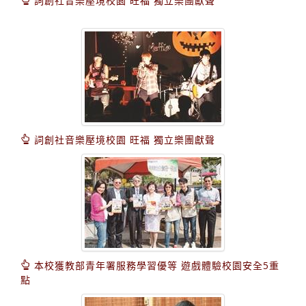
詞創社音樂壓境校園 旺福 獨立樂團獻聲
詞創社音樂壓境校園 旺福 獨立樂團獻聲
本校獲教部青年署服務學習優等 遊戲體驗校園安全5重
點