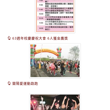
63週年校慶慶祝大會 6人獲金鷹獎
蘭陽愛運動路跑