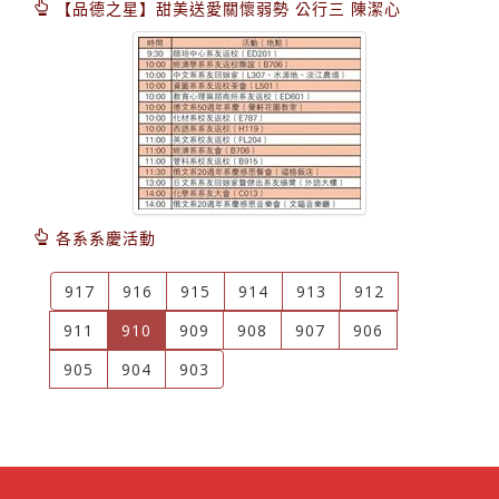
【品德之星】甜美送愛關懷弱勢 公行三 陳潔心
各系系慶活動
917
916
915
914
913
912
(current)
911
910
909
908
907
906
905
904
903