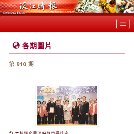
Toggl
navig
各期圖片
第 910 期
本校獲企業環保獎榮譽獎座