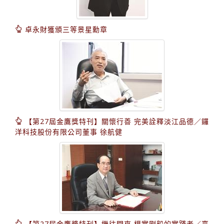
卓永財獲頒三等景星勳章
【第27屆金鷹獎特刊】關懷行善 完美詮釋淡江品德／鑼
洋科技股份有限公司董事 徐航健
【第27屆金鷹獎特刊】繼往開來 樸實剛毅的實踐者／臺