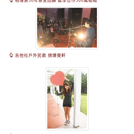
物理系50年系友回饋 產學合作500萬吸睛
吉他社戶外民歌 擠爆覺軒